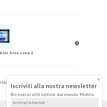
blet Atex zona 2
Nuovo Athesi E550 
configu
X
iduce il consumo di energia, salva alberi e
Iscriviti alla nostra newsletter
Riceverai utili notizie dal mondo Mobiix