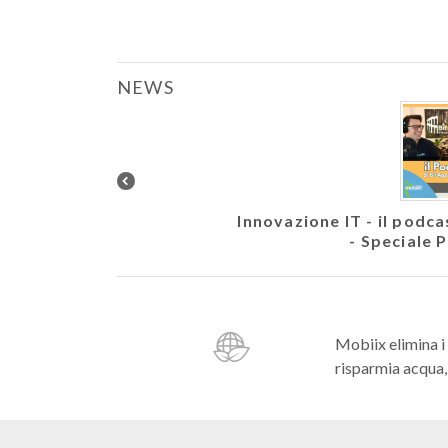
NEWS
letto. Veicolare EVM10
Innovazione IT - il podc
- Speciale 
Mobiix elimina i
risparmia acqua, 