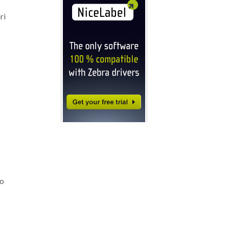
ri
to