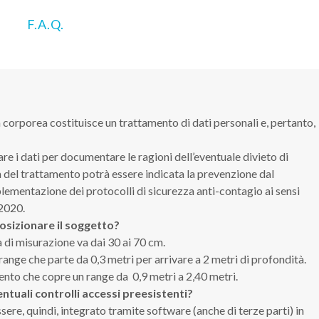
F.A.Q.
 corporea costituisce un trattamento di dati personali e, pertanto,
re i dati per documentare le ragioni dell’eventuale divieto di
tà del trattamento potrà essere indicata la prevenzione dal
ementazione dei protocolli di sicurezza anti-contagio ai sensi
 2020.
osizionare il soggetto?
a di misurazione va dai 30 ai 70 cm.
 range che parte da 0,3 metri per arrivare a 2 metri di profondità.
mento che copre un range da 0,9 metri a 2,40 metri.
tuali controlli accessi preesistenti?
ssere, quindi, integrato tramite software (anche di terze parti) in