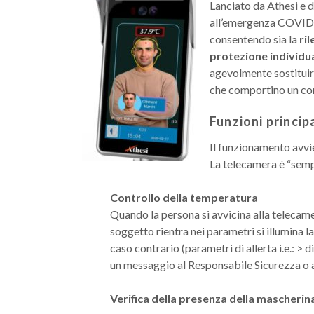
Lanciato da Athesi e d
all’emergenza COVID-19
consentendo sia la
ri
protezione individu
agevolmente sostituire
che comportino un con
Funzioni principa
Il funzionamento avvi
La telecamera è “semp
Controllo della temperatura
Quando la persona si avvicina alla telecamer
soggetto rientra nei parametri si illumina la 
caso contrario (parametri di allerta i.e.: >
un messaggio al Responsabile Sicurezza o ad
Verifica della presenza della mascherin