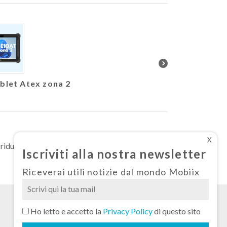
blet Atex zona 2
Nuovo Athesi E550 
configu
X
iduce il consumo di energia, salva alberi e
Iscriviti alla nostra newsletter
Riceverai utili notizie dal mondo Mobiix
Si
Ho letto e accetto la
Privacy Policy
di questo sito
prega