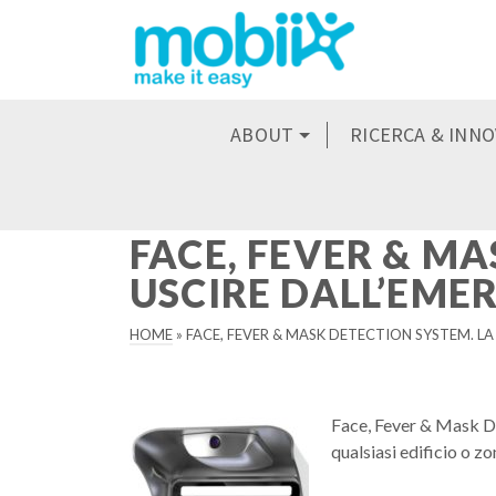
ABOUT
RICERCA & INN
FACE, FEVER & MA
USCIRE DALL’EME
HOME
»
FACE, FEVER & MASK DETECTION SYSTEM. LA
Face, Fever & Mask De
qualsiasi edificio o zo