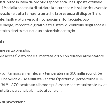
istribuito in Italia da Mobiix, rappresenta una risposta ottimale
 ed alla necessità di tutelare la sicurezza e la salute dei lavorato
levazione della temperatura
che la
presenza di dispositivi di
ale
. Inoltre, attraverso il
riconoscimento facciale
, può
 badge, impronte digitali o altri sistemi di controllo degli accessi
tatto diretto e dunque un potenziale contagio.
li
ene senza presidio.
re accesa” dato che è alimentata 220v con relativo alimentatore.
a, il termoscanner rileva la temperatura in 300 millisecondi. Se il
luce verde e – se abilitata – scatta l’apertura di porte/tornelli. In
 di 36,9 – 37,0) scatta un allarme e può essere contestualmente invia
 altro personale abilitato ai controlli.
a di protezione