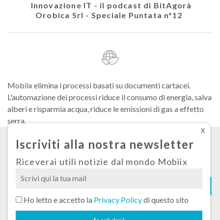
colare
Innovazione IT - il podcast di BitAgorà
Ath
Orobica Srl - Speciale Puntata n°12
Mobiix elimina i processi basati su documenti cartacei.
L'automazione dei processi riduce il consumo di energia, salva
alberi e risparmia acqua, riduce le emissioni di gas a effetto
serra.
X
Iscriviti alla nostra newsletter
Condizioni generali di fornitura
Privacy
Riceverai utili notizie dal mondo Mobiix
Cookies
Si
Ho letto e accetto la
Privacy Policy
di questo sito
prega
© 2026 Mobiix Srl Sede legale: via Carlo Goldoni n°51, 20129 Milano Cap.soc.
di