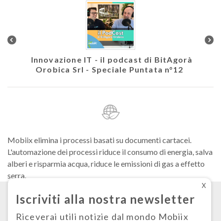
colare
Innovazione IT - il podcast di BitAgorà
Ath
Orobica Srl - Speciale Puntata n°12
Mobiix elimina i processi basati su documenti cartacei.
L'automazione dei processi riduce il consumo di energia, salva
alberi e risparmia acqua, riduce le emissioni di gas a effetto
serra.
X
Iscriviti alla nostra newsletter
Condizioni generali di fornitura
Privacy
Riceverai utili notizie dal mondo Mobiix