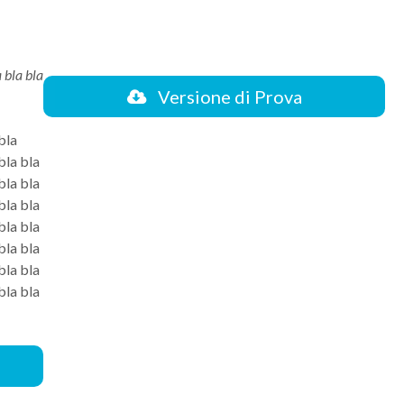
a bla bla
Versione di Prova
bla
bla bla
bla bla
bla bla
bla bla
bla bla
bla bla
bla bla