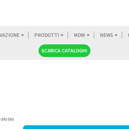
OVAZIONE
PRODOTTI
MDM
NEWS
SCARICA CATALOGHI
a bla bla