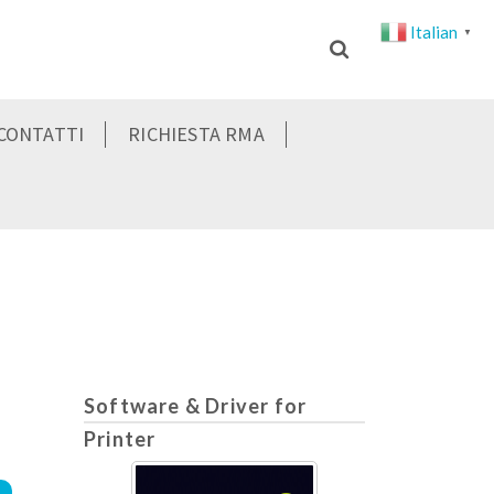
Italian
▼
CONTATTI
RICHIESTA RMA
Software & Driver for
Printer