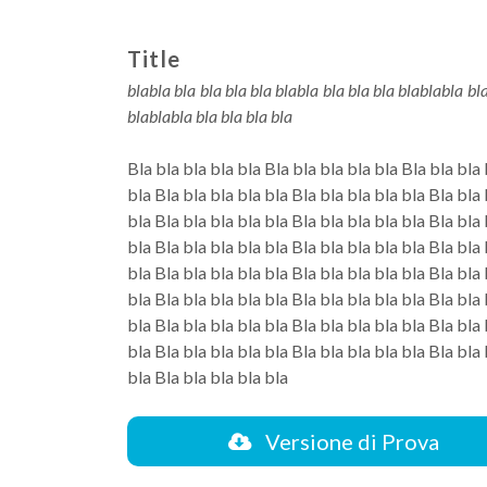
Title
blabla bla bla bla bla blabla bla bla bla blablabla bl
blablabla bla bla bla bla
Bla bla bla bla bla Bla bla bla bla bla Bla bla bla 
bla Bla bla bla bla bla Bla bla bla bla bla Bla bla 
bla Bla bla bla bla bla Bla bla bla bla bla Bla bla 
bla Bla bla bla bla bla Bla bla bla bla bla Bla bla 
bla Bla bla bla bla bla Bla bla bla bla bla Bla bla 
bla Bla bla bla bla bla Bla bla bla bla bla Bla bla 
bla Bla bla bla bla bla Bla bla bla bla bla Bla bla 
bla Bla bla bla bla bla Bla bla bla bla bla Bla bla 
bla Bla bla bla bla bla
Versione di Prova