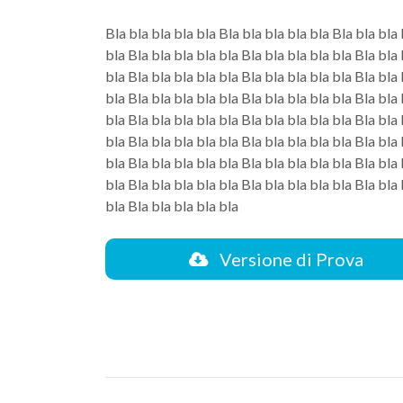
Bla bla bla bla bla Bla bla bla bla bla Bla bla bla 
bla Bla bla bla bla bla Bla bla bla bla bla Bla bla 
bla Bla bla bla bla bla Bla bla bla bla bla Bla bla 
bla Bla bla bla bla bla Bla bla bla bla bla Bla bla 
bla Bla bla bla bla bla Bla bla bla bla bla Bla bla 
bla Bla bla bla bla bla Bla bla bla bla bla Bla bla 
bla Bla bla bla bla bla Bla bla bla bla bla Bla bla 
bla Bla bla bla bla bla Bla bla bla bla bla Bla bla 
bla Bla bla bla bla bla
Versione di Prova