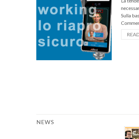
La tende
necessari
Sulla ba
Commerc
REA
NEWS