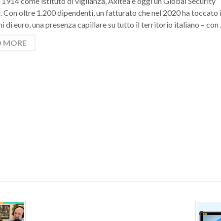
 1914 come istituto di vigilanza, Axitea è oggi un Global Security
. Con oltre 1.200 dipendenti, un fatturato che nel 2020 ha toccato 
i di euro, una presenza capillare su tutto il territorio italiano – con
D MORE