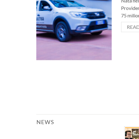
Nata nel
Provider
75 milion
REA
NEWS