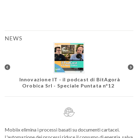
NEWS
colare
Innovazione IT - il podcast di BitAgorà
Ath
Orobica Srl - Speciale Puntata n°12
Mobiix elimina i processi basati su documenti cartacei.
L'automazione dei processi riduce il consumo di energia, salva