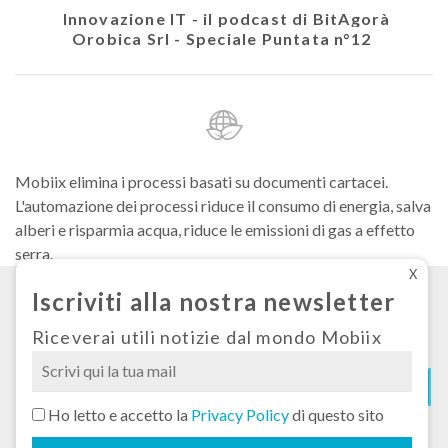
colare
Innovazione IT - il podcast di BitAgorà
Ath
Orobica Srl - Speciale Puntata n°12
Mobiix elimina i processi basati su documenti cartacei.
L'automazione dei processi riduce il consumo di energia, salva
alberi e risparmia acqua, riduce le emissioni di gas a effetto
serra.
X
Iscriviti alla nostra newsletter
Condizioni generali di fornitura
Privacy
Riceverai utili notizie dal mondo Mobiix
Cookies
Si
Ho letto e accetto la
Privacy Policy
di questo sito
prega
© 2026 Mobiix Srl Sede legale: via Carlo Goldoni n°51, 20129 Milano Cap.soc.