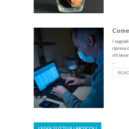
Come 
I segnal
ripresa d
chi lavor
…
REA
LEGGI TUTTI GLI ARTICOLI