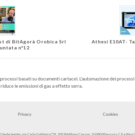
ast di BitAgorà Orobica Srl
Athesi E10AT- Ta
Puntata n°12
 processi basati su documenti cartacei. L'automazione dei processi r
riduce le emissioni di gas a effetto serra.
Privacy
Cookies
l Sede legale: via Carlo Goldoni n°51, 20129 Milano Cap.soc. 10.000,00 euro i.v. C.F e P.Iv