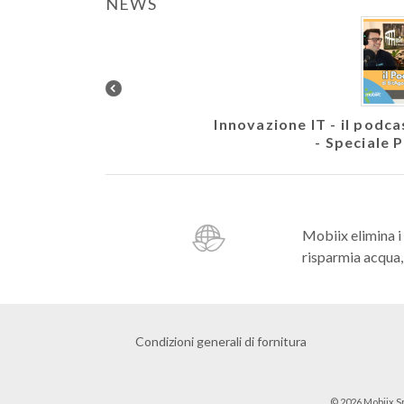
NEWS
letto. Veicolare EVM10
Innovazione IT - il podc
- Speciale 
Mobiix elimina i
risparmia acqua, 
Condizioni generali di fornitura
© 2026 Mobiix Sr