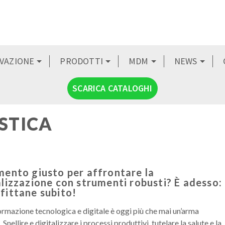
OVAZIONE
PRODOTTI
MDM
NEWS
SCARICA CATALOGHI
ISTICA
mento giusto per affrontare la
alizzazione con strumenti robusti? È adesso:
fittane subito!
ormazione tecnologica e digitale è oggi più che mai un’arma
 Snellire e digitalizzare i processi produttivi, tutelare la salute e la