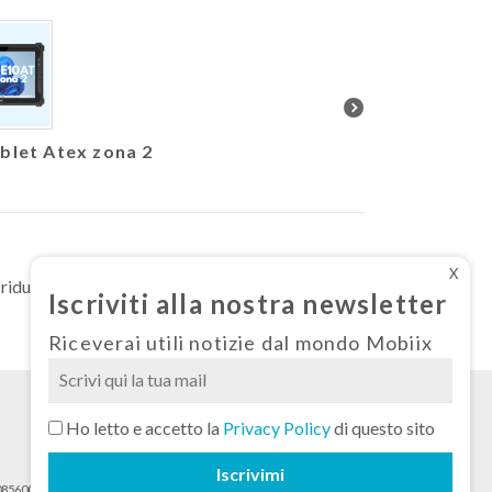
blet Atex zona 2
Nuovo Athesi E550 
configu
X
iduce il consumo di energia, salva alberi e
Iscriviti alla nostra newsletter
Riceverai utili notizie dal mondo Mobiix
Si
Ho letto e accetto la
Privacy Policy
di questo sito
prega
di
a 08560090964 REA