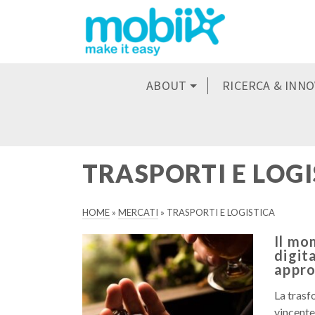
ABOUT
RICERCA & INN
TRASPORTI E LOG
HOME
»
MERCATI
»
TRASPORTI E LOGISTICA
Il mo
digit
appro
La trasf
vincente.