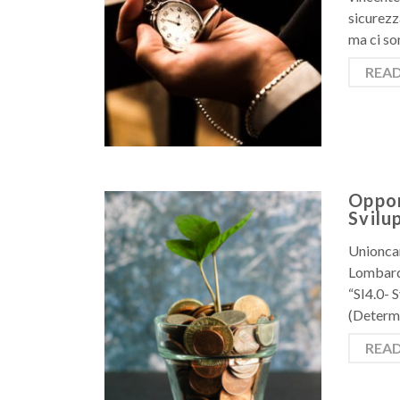
sicurezza
ma ci so
REA
Oppor
Svilu
Unioncam
Lombardi
“SI4.0- 
(Determi
REA