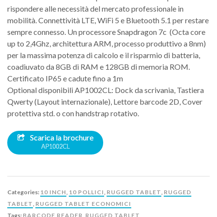
rispondere alle necessità del mercato professionale in
mobilità. Connettività LTE, WiFi 5 e Bluetooth 5.1 per restare
sempre connesso. Un processore Snapdragon 7c (Octa core
up to 2,4Ghz, architettura ARM, processo produttivo a 8nm)
per la massima potenza di calcolo e il risparmio di batteria,
coadiuvato da 8GB di RAM e 128GB di memoria ROM.
Certificato IP65 e cadute fino a 1m
Optional disponibili AP1002CL: Dock da scrivania, Tastiera
Qwerty (Layout internazionale), Lettore barcode 2D, Cover
protettiva std. o con handstrap rotativo.
Scarica la brochure
AP1002CL
Categories:
10 INCH
,
10 POLLICI
,
RUGGED TABLET
,
RUGGED
TABLET
,
RUGGED TABLET ECONOMICI
Tags:
BARCODE READER
,
RUGGED TABLET