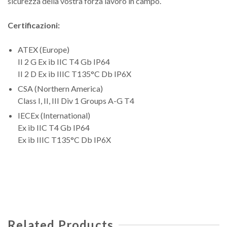
sicurezza della vostra forza lavoro in campo.
Certificazioni:
ATEX (Europe)
II 2 G Ex ib IIC T4 Gb IP64
II 2 D Ex ib IIIC T135°C Db IP6X
CSA (Northern America)
Class I, II, III Div 1 Groups A-G T4
IECEx (International)
Ex ib IIC T4 Gb IP64
Ex ib IIIC T135°C Db IP6X
Related Products