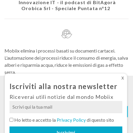
colare
Innovazione IT - il podcast di BitAgorà
Ath
Orobica Srl - Speciale Puntata n°12
Mobiix elimina i processi basati su documenti cartacei.
L'automazione dei processi riduce il consumo di energia, salva
alberi e risparmia acqua, riduce le emissioni di gas a effetto
serra.
X
Iscriviti alla nostra newsletter
Condizioni generali di fornitura
Privacy
Riceverai utili notizie dal mondo Mobiix
Cookies
Si
Ho letto e accetto la
Privacy Policy
di questo sito
prega
© 2026 Mobiix Srl Sede legale: via Carlo Goldoni n°51, 20129 Milano Cap.soc.
di