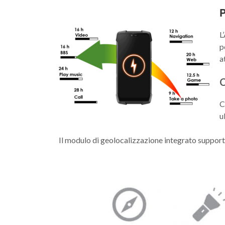
P
L
p
a
C
C
u
Il modulo di geolocalizzazione integrato supporta