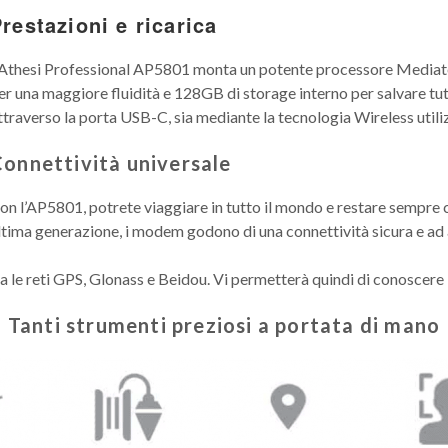
restazioni e ricarica
’Athesi Professional AP5801 monta un potente processore Media
er una maggiore fluidità e 128GB di storage interno per salvare tutti 
ttraverso la porta USB-C, sia mediante la tecnologia Wireless utili
onnettività universale
on l’AP5801, potrete viaggiare in tutto il mondo e restare sempre
ltima generazione, i modem godono di una connettività sicura e ad a
 le reti GPS, Glonass e Beidou. Vi permetterà quindi di conoscere 
Tanti strumenti preziosi a portata di mano