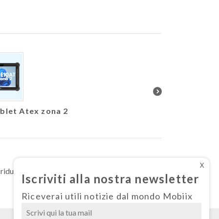
blet Atex zona 2
Nuovo Athesi E550 
configu
X
iduce il consumo di energia, salva alberi e
Iscriviti alla nostra newsletter
Riceverai utili notizie dal mondo Mobiix