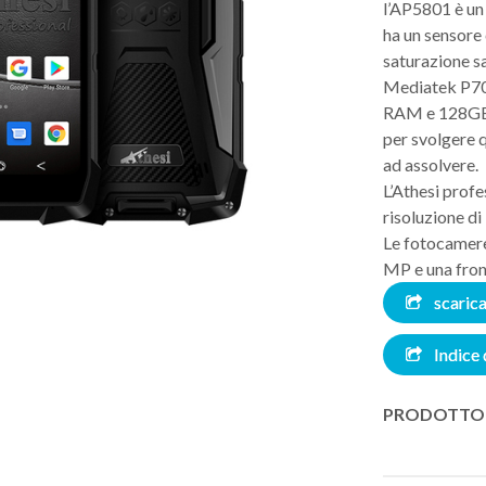
l’AP5801 è un a
ha un sensore 
saturazione s
Mediatek P70
RAM e 128GB 
per svolgere 
ad assolvere.
L’Athesi profe
risoluzione d
Le fotocamere 
MP e una fro
scarica
Indice 
PRODOTTO 