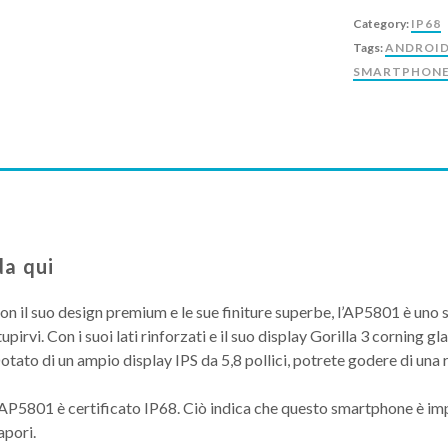
Category:
IP68
Tags:
ANDROID
SMARTPHON
da qui
on il suo design premium e le sue finiture superbe, l’AP5801 è un
tupirvi. Con i suoi lati rinforzati e il suo display Gorilla 3 corning g
otato di un ampio display IPS da 5,8 pollici, potrete godere di una 
’AP5801 è certificato IP68. Ciò indica che questo smartphone è imp
apori.