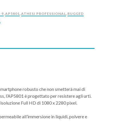
 9
,
AP5801
,
ATHESI PROFESSIONAL
,
RUGGED
E
o smartphone robusto che non smetterà mai di
lass, l’AP5801 è progettato per resistere agli urti.
risoluzione Full HD di 1080 x 2280 pixel.
ermeabile all’immersione in liquidi, polvere e