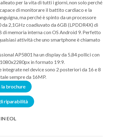
lleato per la vita di tutti i giorni, non solo perché
capace di monitorare il battito cardiaco e la
anguigna, ma perché è spinto da un processore
 da 2,1GHz coadiuvato da 6GB (LPDDR4X) di
di memoria interna con OS Android 9. Perfetto
qualsiasi attività che uno smartphone è chiamato
ssional AP5801 ha un display da 5,84 pollici con
i 1080x2280px in formato 19:9.
integrate nel device sono 2 posteriori da 16 e 8
ntale sempre da 16MP.
 la brochure
di riparabilità
IN EOL