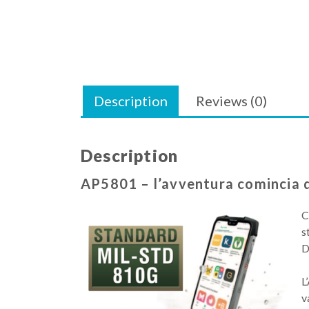
Description
Reviews (0)
Description
AP5801 – l’avventura comincia 
C
s
D
L
v