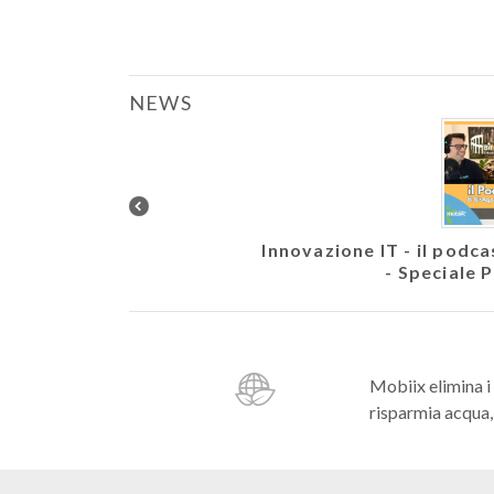
NEWS
letto. Veicolare EVM10
Innovazione IT - il podc
- Speciale 
Mobiix elimina i
risparmia acqua, 