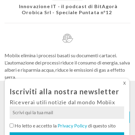
colare
Innovazione IT - il podcast di BitAgorà
Ath
Orobica Srl - Speciale Puntata n°12
Mobiix elimina i processi basati su documenti cartacei.
L'automazione dei processi riduce il consumo di energia, salva
alberi e risparmia acqua, riduce le emissioni di gas a effetto
serra.
X
Iscriviti alla nostra newsletter
Condizioni generali di fornitura
Privacy
Riceverai utili notizie dal mondo Mobiix
Cookies
Si
Ho letto e accetto la
Privacy Policy
di questo sito
prega